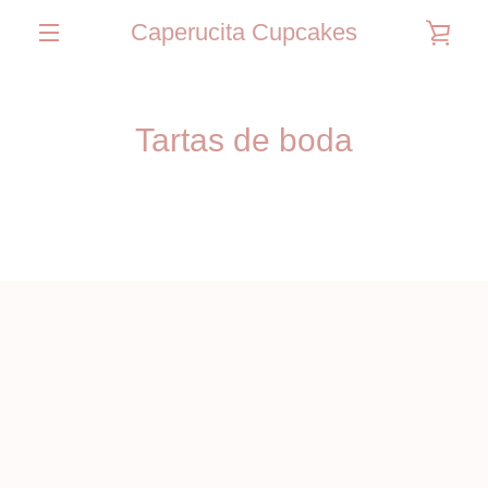
Ir
Caperucita Cupcakes
VER
directamente
al
ALTERNAR
contenido
CAR
NAVEGACIÓN
Tartas de boda