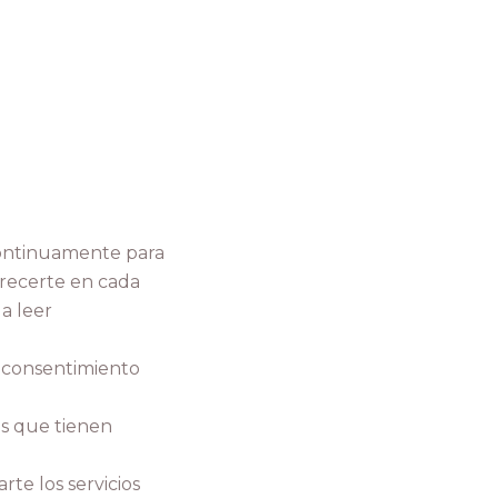
ontinuamente para
ofrecerte en cada
a leer
n consentimiento
as que tienen
rte los servicios