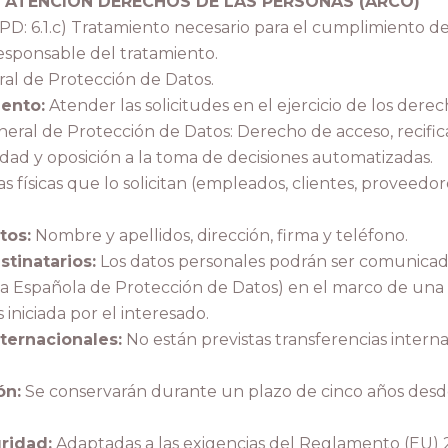
E
ATENCIÓN DERECHOS DE LAS PERSONAS (ARCO)
D: 6.1.c) Tratamiento necesario para el cumplimiento d
responsable del tratamiento.
l de Protección de Datos.
iento:
Atender las solicitudes en el ejercicio de los der
ral de Protección de Datos: Derecho de acceso, recifica
lidad y oposición a la toma de decisiones automatizadas.
 físicas que lo solicitan (empleados, clientes, proveedo
tos:
Nombre y apellidos, dirección, firma y teléfono.
tinatarios:
Los datos personales podrán ser comunicado
a Española de Protección de Datos) en el marco de una 
iniciada por el interesado.
ternacionales:
No están previstas transferencias interna
ón:
Se conservarán durante un plazo de cinco años des
ridad:
Adaptadas a las exigencias del Reglamento (EU) 