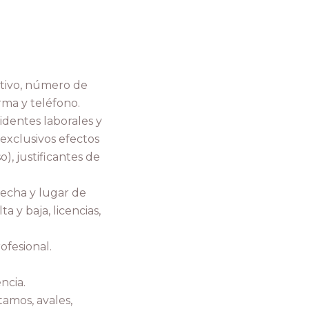
ativo, número de
rma y teléfono.
identes laborales y
s exclusivos efectos
), justificantes de
 fecha y lugar de
a y baja, licencias,
ofesional.
ncia.
amos, avales,