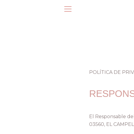
Skip
to
EXPAND
content
NAVIGATION
POLÍTICA DE PRI
RESPONS
El Responsable de
03560, EL CAMPEL