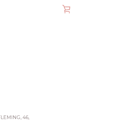
VIEW
CART
FLEMING, 46,