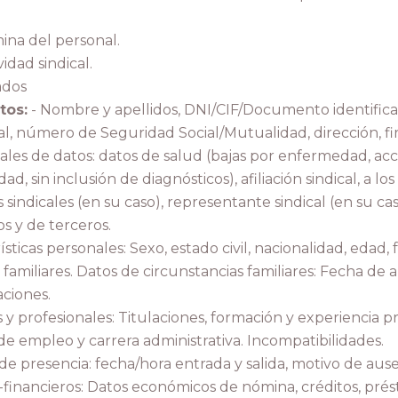
mina del personal.
vidad sindical.
dos
tos:
- Nombre y apellidos, DNI/CIF/Documento identific
al, número de Seguridad Social/Mutualidad, dirección, fi
iales de datos: datos de salud (bajas por enfermedad, acc
d, sin inclusión de diagnósticos), afiliación sindical, a lo
sindicales (en su caso), representante sindical (en su caso
os y de terceros.
ísticas personales: Sexo, estado civil, nacionalidad, edad,
familiares. Datos de circunstancias familiares: Fecha de alt
aciones.
y profesionales: Titulaciones, formación y experiencia pr
de empleo y carrera administrativa. Incompatibilidades.
de presencia: fecha/hora entrada y salida, motivo de ause
financieros: Datos económicos de nómina, créditos, prést